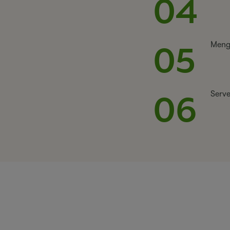
04
05
Meng 
06
Serve