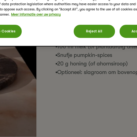
of data protection legislation where authorities may have easier access to your data an
 to oppose such access. By clicking on “Accept All”, you agree to the use of all cookies a
Ingrediënten
banner.
Meer informatie over uw privacy
3 tl Spiced Chai poeder
 Cookies
Reject All
Acc
20 ml heet water
100 ml melk (of plantaardig alte
Snufje pumpkin-spices
20 g honing (of ahornsiroop)
Optioneel: slagroom om boveno