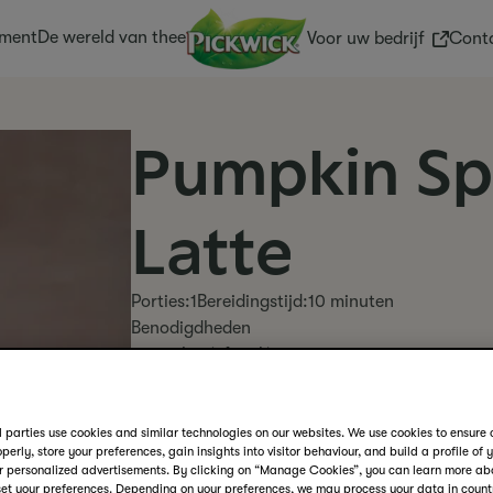
iment
De wereld van thee
(External
Voor uw bedrijf
Cont
Pumpkin Sp
Latte
Porties:
1
Bereidingstijd:
10 minuten
Benodigdheden
glas (of mok)
lepel
De Pumpkin Spiced latte is een echte seizoens
 parties use cookies and similar technologies on our websites. We use cookies to ensure 
PRINT RECEPT
perly, store your preferences, gain insights into visitor behaviour, and build a profile of 
r personalized advertisements. By clicking on “Manage Cookies”, you can learn more ab
et your preferences. Depending on your preferences, we may process your data in countr