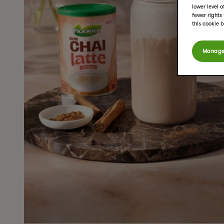
lower level 
fewer rights
this cookie 
Manage