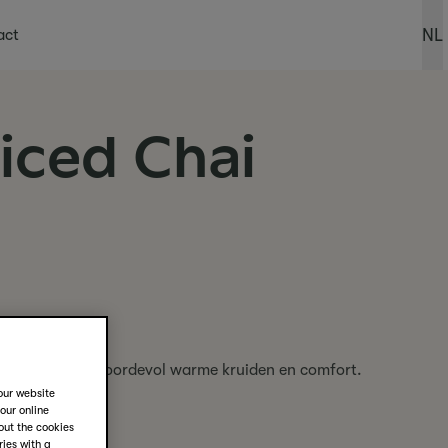
NL
 link)
act
iced Chai
favoriet en zit boordevol warme kruiden en comfort.
our website
your online
out the cookies
ies with a