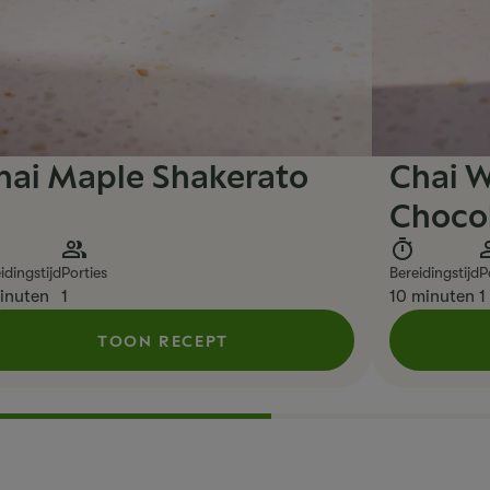
hai Maple Shakerato
Chai 
Choco
idingstijd
Porties
Bereidingstijd
P
inuten
1
10 minuten
1
TOON RECEPT