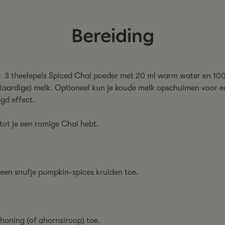
Bereiding
3 theelepels Spiced Chai poeder met 20 ml warm water en 10
taardige) melk. Optioneel kun je koude melk opschuimen voor e
gd effect.
tot je een romige Chai hebt.
een snufje pumpkin-spices kruiden toe.
honing (of ahornsiroop) toe.