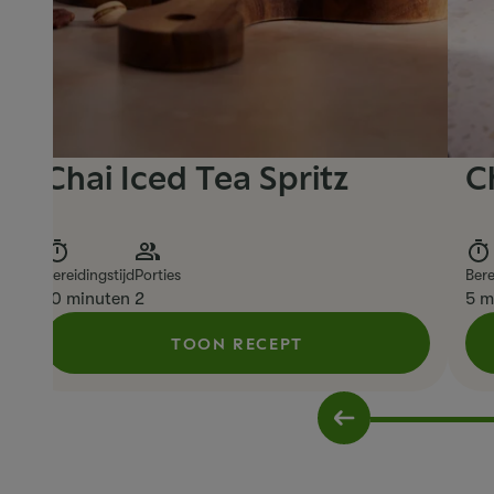
Chai Iced Tea Spritz
C
Bereidingstijd
Porties
Bere
10 minuten
2
5 m
TOON RECEPT