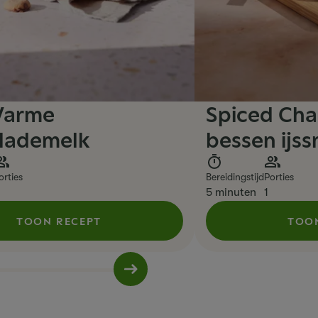
Warme
Spiced Cha
lademelk
bessen ijs
orties
Bereidingstijd
Porties
5 minuten
1
TOON RECEPT
TOO