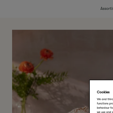
Assort
Cookies
We and third
functions pro
behaviour fo
we use and s