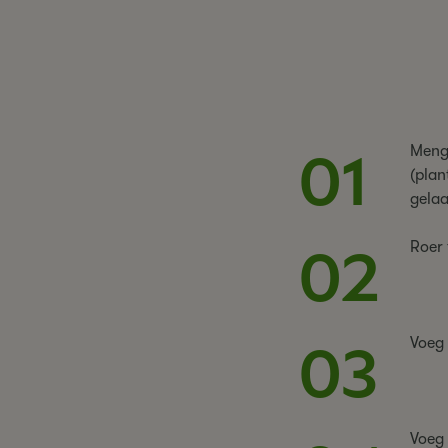
01
Meng 
(plan
gelaa
02
Roer 
03
Voeg 
Voeg 