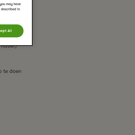
d you may have
s described in
ept All
rnatief)
p te doen