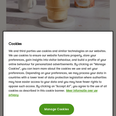
Cookies
We and third parties use cookies and similar technologies on our websites.
We use cookies to ensure our website functions properly, store your
preferences, gain insights into visitor behaviour, and build a profile of your
online behaviour for personalized advertisements. By clicking on “Manage
Cookies”, you can learn more about the cookies we use and set your
Chai Maple Shakerato
preferences. Depending on your preferences, we may process your data in
countries with a lower level of data protection legislation where authorities
Porties:
1
may have easier access to your data and you may have fewer rights to
oppose such access. By clicking on “Accept All”, you agree to the use of all
Bereidingstijd:
5 minuten
cookies as described in this cookie banner.
Meer informatie over uw
Benodigdheden
privacy
shaker
zeef
Manage Cookies
glas