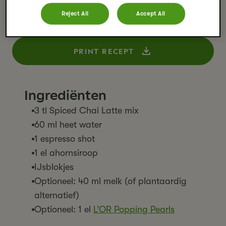
Een ijskoude shakerato met Spiced Chai, espresso en
Reject All
Accept All
een vleugje ahornsiroop. Een stijlvol koffiemoment met
een kruidige twist.
PRINT RECEPT
Ingrediënten
3 tl Spiced Chai Latte mix
60 ml heet water
1 espresso shot
1 el ahornsiroop
IJsblokjes
Optioneel: 40 ml melk (of plantaardig
alternatief)
Optioneel: 1 el
L’OR Popping Pearls