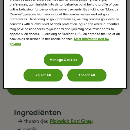
preferences, gain insights into visitor behaviour, and build a profile of your
online behaviour for personalized advertisements. By clicking on “Manage
Cookies”, you can learn more about the cookies we use and set your
preferences. Depending on your preferences, we may process your data in
countries with a lower level of data protection legislation where authorities
may have easier access to your data and you may have fewer rights to
oppose such access. By clicking on “Accept All”, you agree to the use of all
cookies as described in this cookie banner.
Meer informatie over uw
privacy
Earl Grey Iced Tea
Manage Cookies
De perfecte zelfgemaakte IJsthee voor de warme dagen
Pickwick Earl Grey
maak je makkelijk met onze
. Even
afkoelen en genieten van jouw thee moment!
Reject All
Accept All
PRINT RECEPT
Ingrediënten
4 theezakjes
Pickwick Earl Grey
1 perzik