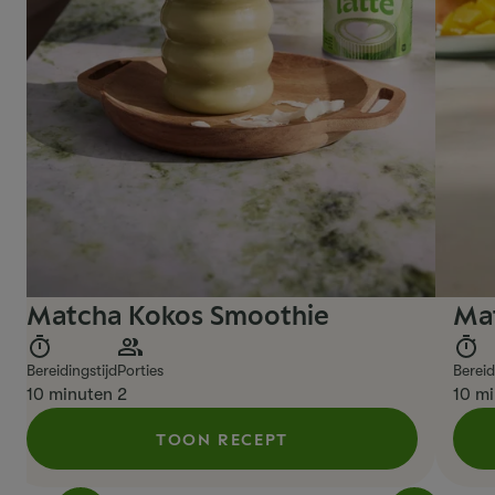
Matcha Kokos Smoothie
Ma
Bereidingstijd
Porties
Bereid
10 minuten
2
10 m
TOON RECEPT