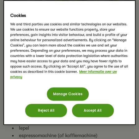
Cookies
We and third parties use cookies and similar technologies on our websites.
We use cookies to ensure our website functions properly, store your
preferences, gain insights into visitor behaviour, and build a profile of your
online behaviour for personalized advertisements. By clicking on “Manage
Cookies”, you can learn more about the cookies we use and set your
preferences. Depending on your preferences, we may process your data in
countries with a lower level of data protection legislation where authorities
may have easier access to your data and you may have fewer rights to
oppose such access. By clicking on “Accept All”, you agree to the use of all
cookies as described in this cookie banner.
Meer informatie over uw
privacy
Dirty Matcha Latte
Manage Cookies
Porties:
1
Bereidingstijd:
10 minuten
Reject All
Accept All
Benodigdheden
glas
lepel
espressomachine (of koffiemachine)