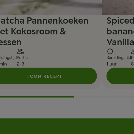
atcha Pannenkoeken
Spiced
et Kokosroom &
banan
essen
Vanill
idingstijd
Porties
Bereidingstijd
P
min
2-3
1 uur
8
TOON RECEPT