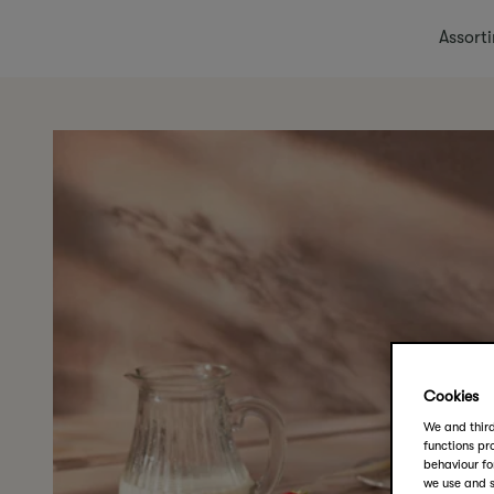
Assort
Cookies
We and third
functions pro
behaviour fo
we use and s