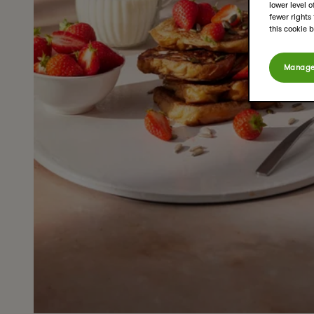
lower level 
fewer rights
this cookie 
Manage