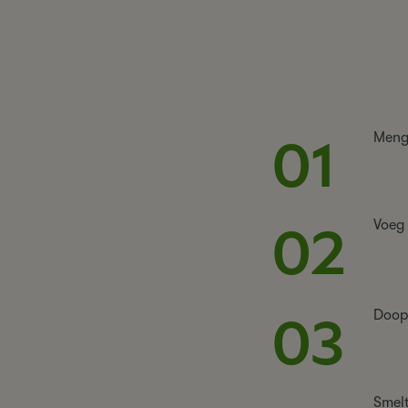
01
Meng 
02
Voeg 
03
Doop 
Smelt