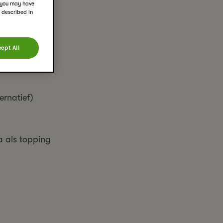
d you may have
s described in
ept All
ernatief)
a als
topping