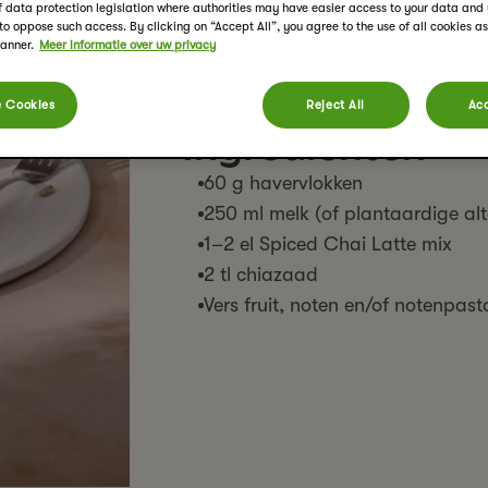
of data protection legislation where authorities may have easier access to your data an
 to oppose such access. By clicking on “Accept All”, you agree to the use of all cookies a
PRINT RECEPT
banner.
Meer informatie over uw privacy
 Cookies
Reject All
Acc
Ingrediënten
60 g havervlokken
250 ml melk (of plantaardige alt
1–2
el
Spiced Chai Latte mix
2
tl
chiazaad
Vers fruit, noten en/of notenpast