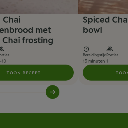
 Chai
Spiced Cha
enbrood met
bowl
a Chai frosting
orties
Bereidingstijd
Porties
-10
15 minuten
1
TOON RECEPT
TOO