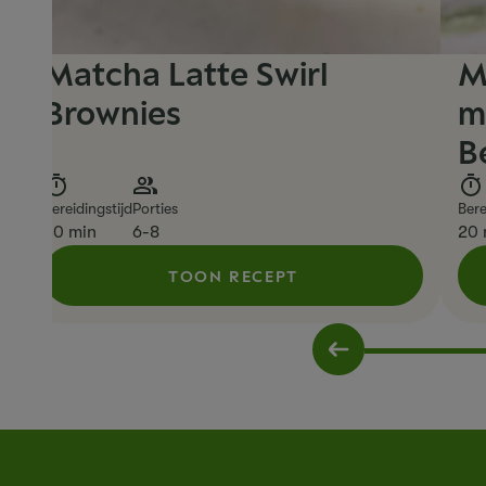
Matcha Latte Swirl
M
Brownies
m
B
Bereidingstijd
Porties
Bere
30 min
6-8
20 
TOON RECEPT