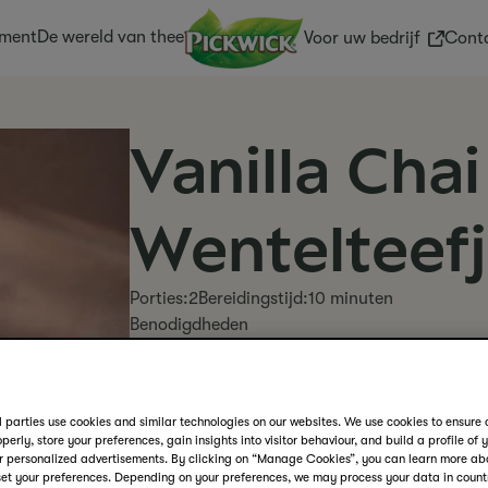
iment
De wereld van thee
(External
Voor uw bedrijf
Cont
Vanilla Cha
Wentelteef
Porties:
2
Bereidingstijd:
10 minuten
Benodigdheden
kom
garde (of vork)
koekenpan
 parties use cookies and similar technologies on our websites. We use cookies to ensure 
spatel
perly, store your preferences, gain insights into visitor behaviour, and build a profile of 
Deze wentelteefjes van brioche krijgen een ve
r personalized advertisements. By clicking on “Manage Cookies”, you can learn more ab
et your preferences. Depending on your preferences, we may process your data in countr
perfect voor een luxe ontbijt of brunch in het