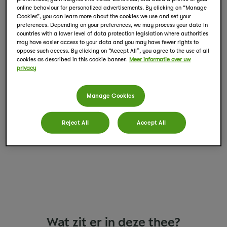
thee het best tot zijn recht. Een heerlijk kopje voor
online behaviour for personalized advertisements. By clicking on “Manage
wie houdt van een zuivere, ongecompliceerde
Cookies”, you can learn more about the cookies we use and set your
preferences. Depending on your preferences, we may process your data in
thee, perfect voor een rustig moment voor jezelf,
countries with a lower level of data protection legislation where authorities
op elk moment van de dag.
may have easier access to your data and you may have fewer rights to
oppose such access. By clicking on “Accept All”, you agree to the use of all
cookies as described in this cookie banner.
Meer informatie over uw
privacy
Puur
100% natuurlijk
Geen calorieën
Manage Cookies
Reject All
Accept All
Wat zit er in deze thee?